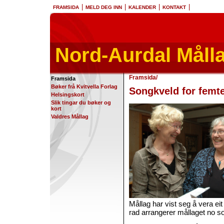
|
|
|
|
FRAMSIDA
MELD DEG INN
KALENDER
KONTAKT
Nord-Aurdal Måll
Framsida
/
Framsida
Bøker frå Kvitvella Forlag
Songkveld for femte
Helsingskort
Slik tingar du bøker og
kort
Valdres Mållag
Mållag har vist seg å vera eit
rad arrangerer mållaget no s