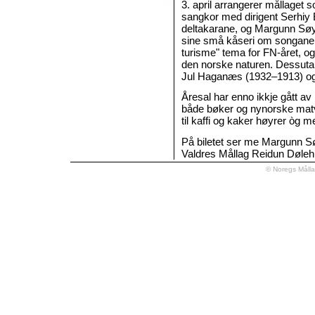
3. april arrangerer mållaget 
sangkor med dirigent Serhiy
deltakarane, og Margunn Sø
sine små kåseri om songane o
turisme" tema for FN-året, og
den norske naturen. Dessuta
Jul Haganæs (1932–1913) og
Åresal har enno ikkje gått av
både bøker og nynorske matv
til kaffi og kaker høyrer òg med
På biletet ser me Margunn S
Valdres Mållag Reidun Døleh
© Noregs Måll