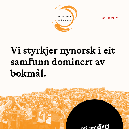
Hopp
Hopp
til
til
meny
navigasjon
innhold
Vi styrkjer nynorsk i eit
samfunn dominert av
bokmål.
Bli medlem