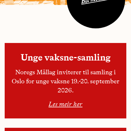
Unge vaksne-samling
Noregs Mållag inviterer til samling i
Oslo for unge vaksne 19.-20. september
2026.
Les meir her