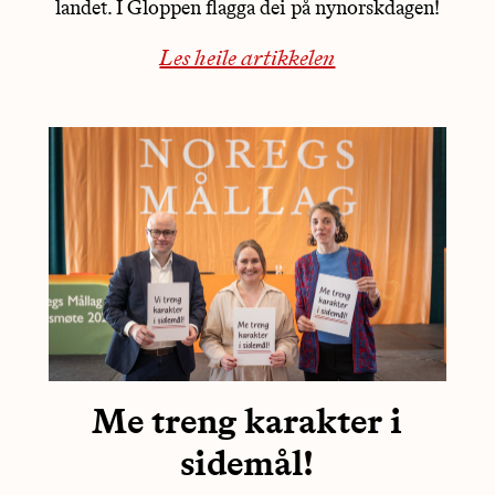
landet. I Gloppen flagga dei på nynorskdagen!
Les heile artikkelen
Me treng karakter i
sidemål!