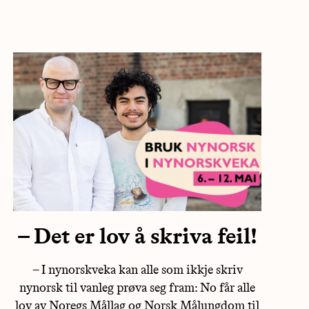
– Det er lov å skriva feil!
– I nynorskveka kan alle som ikkje skriv
nynorsk til vanleg prøva seg fram: No får alle
lov av Noregs Mållag og Norsk Målungdom til