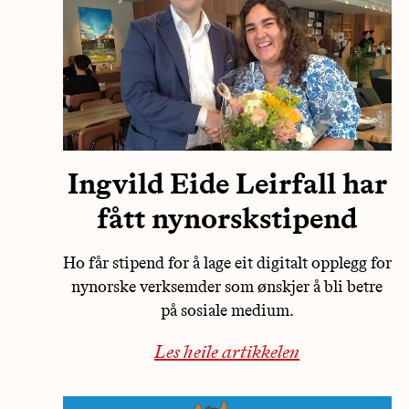
Ingvild Eide Leirfall har
fått nynorskstipend
Ho får stipend for å lage eit digitalt opplegg for
nynorske verksemder som ønskjer å bli betre
på sosiale medium.
Les heile artikkelen