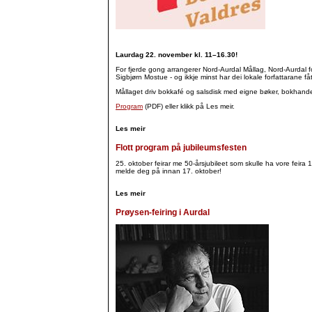
Laurdag 22. november kl. 11–16.30!
For fjerde gong arrangerer Nord-Aurdal Mållag, Nord-Aurdal 
Sigbjørn Mostue - og ikkje minst har dei lokale forfattarane få
Mållaget driv bokkafé og salsdisk med eigne bøker, bokhandele
Program
(PDF) eller klikk på Les meir.
Les meir
Flott program på jubileumsfesten
25. oktober feirar me 50-årsjubileet som skulle ha vore feira 
melde deg på innan 17. oktober!
Les meir
Prøysen-feiring i Aurdal