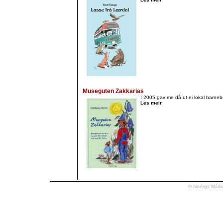
Museguten Zakkarias
I 2005 gav me då ut ei lokal barne
Les meir
© Noregs Måll