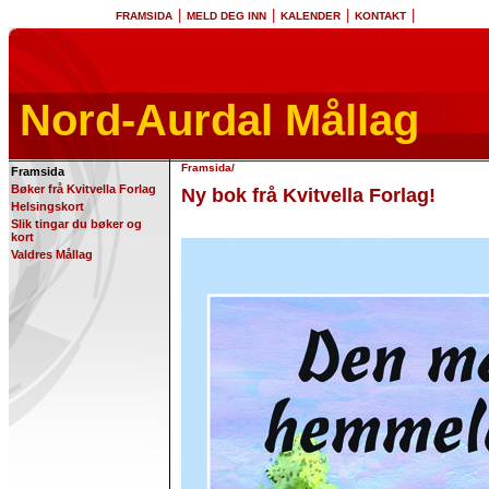
|
|
|
|
FRAMSIDA
MELD DEG INN
KALENDER
KONTAKT
Nord-Aurdal Mållag
Framsida
/
Framsida
Bøker frå Kvitvella Forlag
Ny bok frå Kvitvella Forlag!
Helsingskort
Slik tingar du bøker og
kort
Valdres Mållag