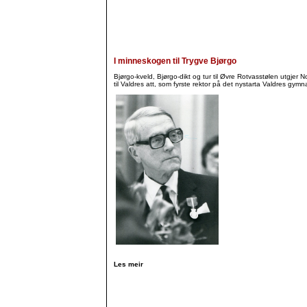
I minneskogen til Trygve Bjørgo
Bjørgo-kveld, Bjørgo-dikt og tur til Øvre Rotvasstølen utgjer 
til Valdres att, som fyrste rektor på det nystarta Valdres gymn
Les meir