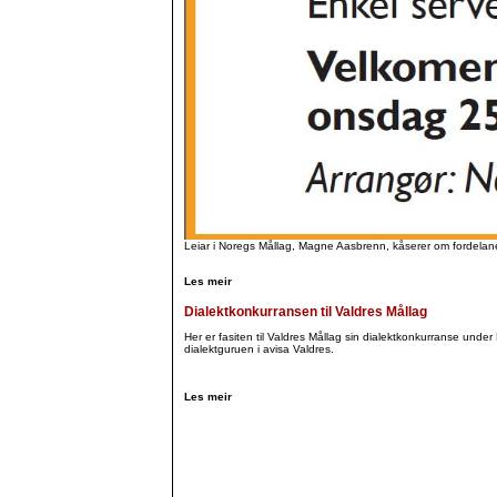
Leiar i Noregs Mållag, Magne Aasbrenn, kåserer om fordelane
Les meir
Dialektkonkurransen til Valdres Mållag
Her er fasiten til Valdres Mållag sin dialektkonkurranse und
dialektguruen i avisa Valdres.
Les meir