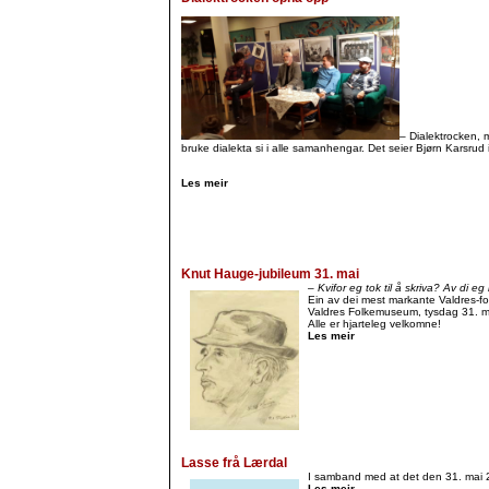
– Dialektrocken, 
bruke dialekta si i alle samanhengar. Det seier Bjørn Karsrud 
Les meir
Knut Hauge-jubileum 31. mai
– Kvifor eg tok til å skriva? Av di e
Ein av dei mest markante Valdres-for
Valdres Folkemuseum, tysdag 31. m
Alle er hjarteleg velkomne!
Les meir
Lasse frå Lærdal
I samband med at det den 31. mai 2
Les meir