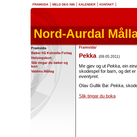
|
|
|
|
FRAMSIDA
MELD DEG INN
KALENDER
KONTAKT
Nord-Aurdal Måll
Framsida
/
Framsida
Bøker frå Kvitvella Forlag
Pekka
(09.05.2011)
Helsingskort
Slik tingar du bøker og
Me gjev og ut
Pekka
, ein ein
kort
skodespel for barn, og det e
Valdres Mållag
eventyret
.
Olav Gullik Bø:
Pekka
, skode
Slik tingar du boka