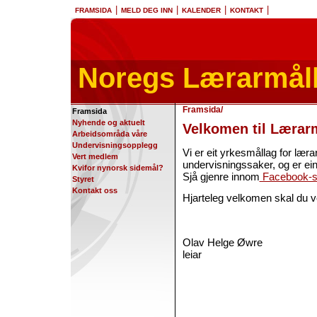
|
|
|
|
FRAMSIDA
MELD DEG INN
KALENDER
KONTAKT
Noregs Lærarmål
Framsida
/
Framsida
Nyhende og aktuelt
Velkomen til Lærar
Arbeidsområda våre
Undervisningsopplegg
Vi er eit yrkesmållag for lær
Vert medlem
undervisningssaker, og er ei
Kvifor nynorsk sidemål?
Sjå gjenre innom
Facebook-s
Styret
Kontakt oss
Hjarteleg velkomen skal du v
Olav Helge Øwre
leiar