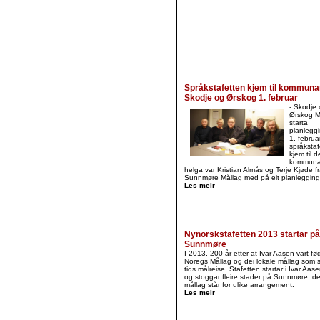
Språkstafetten kjem til kommun
Skodje og Ørskog 1. februar
- Skodje 
Ørskog M
starta
planleggi
1. februa
språkstaf
kjem til 
kommuna
helga var Kristian Almås og Terje Kjøde fr
Sunnmøre Mållag med på eit planleggin
Les meir
Nynorskstafetten 2013 startar på
Sunnmøre
I 2013, 200 år etter at Ivar Aasen vart fø
Noregs Mållag og dei lokale mållag som s
tids målreise. Stafetten startar i Ivar Aas
og stoggar fleire stader på Sunnmøre, de
mållag står for ulike arrangement.
Les meir