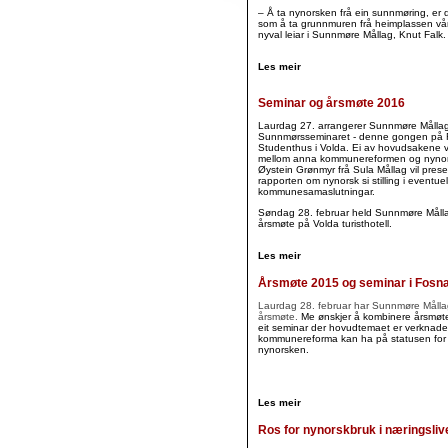
– Å ta nynorsken frå ein sunnmøring, er
som å ta grunnmuren frå heimplassen vår,
nyval leiar i Sunnmøre Mållag, Knut Falk.
Les meir
Seminar og årsmøte 2016
Laurdag 27. arrangerer Sunnmøre Målla
Sunnmørsseminaret - denne gongen på
Studenthus i Volda. Ei av hovudsakene v
mellom anna kommunereformen og nynor
Øystein Grønmyr frå Sula Mållag vil pres
rapporten om nynorsk si stilling i eventuel
kommunesamaslutningar.
Søndag 28. februar held Sunnmøre Måll
årsmøte på Volda turisthotell.
Les meir
Årsmøte 2015 og seminar i Fosn
Laurdag 28. februar har Sunnmøre Målla
årsmøte.
Me ønskjer å kombinere årsmøt
eit seminar der hovudtemaet er verknad
kommunereforma kan ha på statusen for
nynorsken.
Les meir
Ros for nynorskbruk i næringsliv