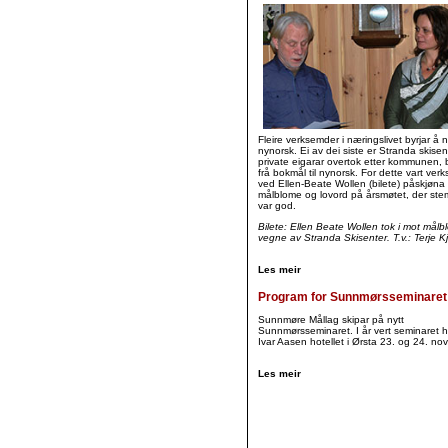
Fleire verksemder i næringslivet byrjar å n
nynorsk. Ei av dei siste er Stranda skisen
private eigarar overtok etter kommunen, b
frå bokmål til nynorsk. For dette vart ve
ved Ellen-Beate Wollen (bilete) påskjøn
målblome og lovord på årsmøtet, der st
var god.
Bilete: Ellen Beate Wollen tok i mot mål
vegne av Stranda Skisenter. T.v.: Terje K
Les meir
Program for Sunnmørsseminaret
Sunnmøre Mållag skipar på nytt
Sunnmørsseminaret. I år vert seminaret 
Ivar Aasen hotellet i Ørsta 23. og 24. n
Les meir