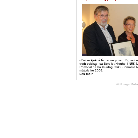
- Det er kjekt å få denne prisen. Eg veit e
godt selskap, sa Bergljot Hjorthol i NRK 
Romsdal då ho laurdag fekk Sunnmøre Må
målpris for 2009.
Les meir
© Noregs Måll