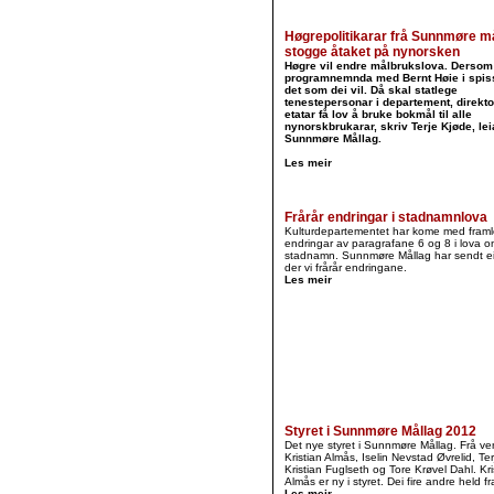
Høgrepolitikarar frå Sunnmøre m
stogge åtaket på nynorsken
Høgre vil endre målbrukslova. Dersom
programnemnda med Bernt Høie i spiss
det som dei vil. Då skal statlege
tenestepersonar i departement, direkto
etatar få lov å bruke bokmål til alle
nynorskbrukarar, skriv Terje Kjøde, leia
Sunnmøre Mållag.
Les meir
Frårår endringar i stadnamnlova
Kulturdepartementet har kome med fram
endringar av paragrafane 6 og 8 i lova o
stadnamn. Sunnmøre Mållag har sendt ei
der vi frårår endringane.
Les meir
Styret i Sunnmøre Mållag 2012
Det nye styret i Sunnmøre Mållag. Frå ve
Kristian Almås, Iselin Nevstad Øvrelid, Te
Kristian Fuglseth og Tore Krøvel Dahl. Kri
Almås er ny i styret. Dei fire andre held f
Les meir