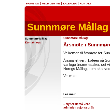
|
|
|
|
FRAMSIDA
MELD DEG INN
KALENDER
KONTAKT
Sunnmøre Mållag
Sunnmøre Mållag
/
Sunnmøre Mållag
Kontakt oss
Årsmøte i Sunnmøre
Velkomen til årsmøte for Su
Årsmøtet vert i kafeen på Sun
vanlege årsmøtesaker, set vi av
Noregs Mållag, som skal vedt
Vel møtt!
Les meir
– Nynorsk må vere
administrasjonsspråk