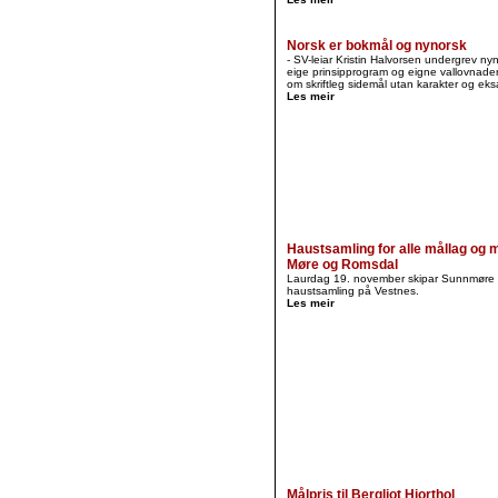
Norsk er bokmål og nynorsk
- SV-leiar Kristin Halvorsen undergrev ny
eige prinsipprogram og eigne vallovnader 
om skriftleg sidemål utan karakter og ek
Les meir
Haustsamling for alle mållag og m
Møre og Romsdal
Laurdag 19. november skipar Sunnmøre 
haustsamling på Vestnes.
Les meir
Målpris til Bergljot Hjorthol