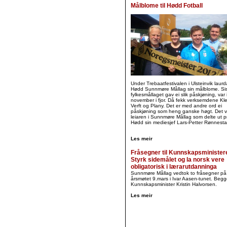
Målblome til Hødd Fotball
Under Trebaatfestivalen i Ulsteinvik laurd
Hødd Sunnmøre Mållag sin målblome. Sis
fylkesmållaget gav ei slik påskjøning, var 
november i fjor. Då fekk verksemdene Kl
Verft og Plany. Det er med andre ord ei
påskjøning som heng ganske høgt. Det v
leiaren i Sunnmøre Mållag som delte ut pri
Hødd sin mediesjef Lars-Petter Rønnesta
Les meir
Fråsegner til Kunnskapsminister
Styrk sidemålet og la norsk vere
obligatorisk i lærarutdanninga
Sunnmøre Mållag vedtok to fråsegner på
årsmøtet 9.mars i Ivar Aasen-tunet. Begge
Kunnskapsminister Kristin Halvorsen.
Les meir