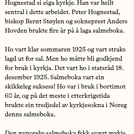
Hognestad si eiga kyrkje. Han var heilt
sentral i dette arbeidet. Peter Hognestad,
biskop Bernt Støylen og sokneprest Anders
Hovden brukte fire år på å laga salmeboka.
Ho vart klar sommaren 1925 og vart straks
lagd ut for sal. Men ho måtte bli godkjend
for bruk i kyrkja. Det vart ho i statsråd 18.
desember 1925. Salmeboka vart ein
skikkeleg suksess! Ho var i bruk i bortimot
60 år, og på det meste i etterkrigstida
brukte ein tredjedel av kyrkjesokna i Noreg
denne salmeboka.
Den nynorske salmeboka fekk svært mykje