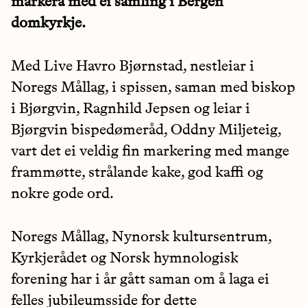
markera med ei samling i Bergen
domkyrkje.
Med Live Havro Bjørnstad, nestleiar i
Noregs Mållag, i spissen, saman med biskop
i Bjørgvin, Ragnhild Jepsen og leiar i
Bjørgvin bispedømeråd, Oddny Miljeteig,
vart det ei veldig fin markering med mange
frammøtte, strålande kake, god kaffi og
nokre gode ord.
Noregs Mållag, Nynorsk kultursentrum,
Kyrkjerådet og Norsk hymnologisk
forening har i år gått saman om å laga ei
felles jubileumsside for dette