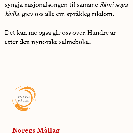
syngja nasjonalsongen til samane
Sámi soga
lávlla,
gjev oss alle ein språkleg rikdom.
Det kan me også gle oss over. Hundre år
etter den nynorske salmeboka.
Noregs Mållag