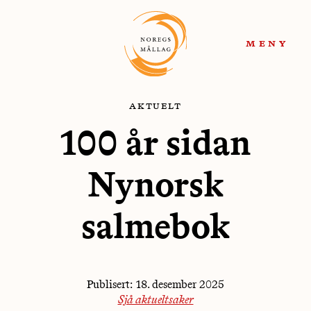
Hopp
Hopp
til
til
meny
navigasjon
innhold
aktuelt
100 år sidan
Nynorsk
salmebok
Publisert:
18. desember 2025
Sjå aktueltsaker