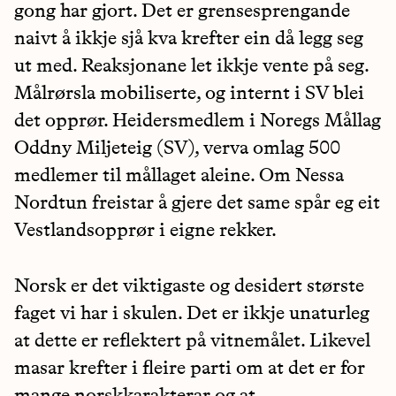
gong har gjort. Det er grensesprengande
naivt å ikkje sjå kva krefter ein då legg seg
ut med. Reaksjonane let ikkje vente på seg.
Målrørsla mobiliserte, og internt i SV blei
det opprør. Heidersmedlem i Noregs Mållag
Oddny Miljeteig (SV), verva omlag 500
medlemer til mållaget aleine. Om Nessa
Nordtun freistar å gjere det same spår eg eit
Vestlandsopprør i eigne rekker.
Norsk er det viktigaste og desidert største
faget vi har i skulen. Det er ikkje unaturleg
at dette er reflektert på vitnemålet. Likevel
masar krefter i fleire parti om at det er for
mange norskkarakterar og at