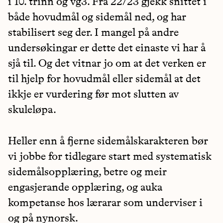
i 10. trinn og vg3. Frå 22/23 gjekk snittet i
både hovudmål og sidemål ned, og har
stabilisert seg der. I mangel på andre
undersøkingar er dette det einaste vi har å
sjå til. Og det vitnar jo om at det verken er
til hjelp for hovudmål eller sidemål at det
ikkje er vurdering før mot slutten av
skuleløpa.
Heller enn å fjerne sidemålskarakteren bør
vi jobbe for tidlegare start med systematisk
sidemålsopplæring, betre og meir
engasjerande opplæring, og auka
kompetanse hos lærarar som underviser i
og på nynorsk.