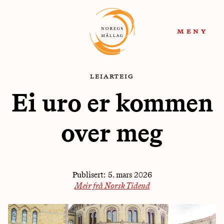
Hopp
Hopp
til
til
meny
navigasjon
innhold
leiarteig
Ei uro er kommen
over meg
Publisert:
5. mars 2026
Meir frå Norsk Tidend