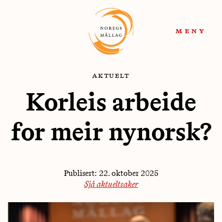
Hopp
Hopp
til
til
meny
navigasjon
innhold
aktuelt
Korleis arbeide
for meir nynorsk?
Publisert:
22. oktober 2025
Sjå aktueltsaker