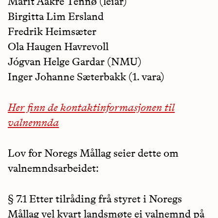
Marit Aakre Tennø (leiar)
Birgitta Lim Ersland
Fredrik Heimsæter
Ola Haugen Havrevoll
Jógvan Helge Gardar (NMU)
Inger Johanne Sæterbakk (1. vara)
Her finn de kontaktinformasjonen til
valnemnda
Lov for Noregs Mållag seier dette om
valnemndsarbeidet:
§ 7.1 Etter tilråding frå styret i Noregs
Mållag vel kvart landsmøte ei valnemnd på