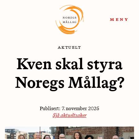
Hopp
Hopp
til
til
meny
navigasjon
innhold
aktuelt
Kven skal styra
Noregs Mållag?
Publisert:
7. november 2025
Sjå aktueltsaker