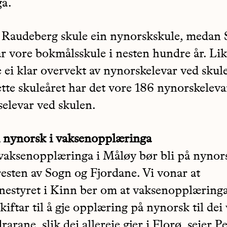
ga.
r Raudeberg skule ein nynorskskule, medan
ar vore bokmålsskule i nesten hundre år. Lik
 ei klar overvekt av nynorskelevar ved skule
dette skuleåret har det vore 186 nynorskeleva
elevar ved skulen.
nynorsk i vaksenopplæringa
vaksenopplæringa i Måløy bør bli på nynors
 resten av Sogn og Fjordane. Vi vonar at
styret i Kinn ber om at vaksenopplæringa
iftar til å gje opplæring på nynorsk til dei
arane, slik dei allereie gjer i Florø, seier P