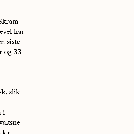
 Skram
evel har
n siste
r og 33
k, slik
 i
 vaksne
eder