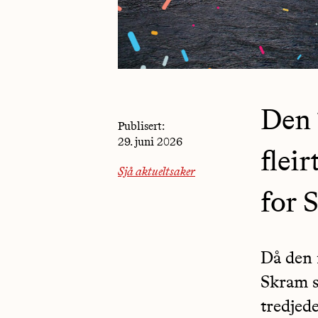
Den 1
Publisert:
29. juni 2026
flei
Sjå aktueltsaker
for 
Då den 
Skram s
tredjede