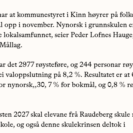
nar at kommunestyret i Kinn høyrer på folk
al opp i november. Nynorsk i grunnskulen er
le lokalsamfunnet, seier Peder Lofnes Hauge, 
Mållag.
var det 2977 røysteføre, og 244 personar røy
 ei valoppslutning på 8,2 %. Resultatet er at
for nynorsk,,30, 7 % for bokmål, og 0,8 % r
.
sten 2027 skal elevane frå Raudeberg skule
kole, og også denne skulekrinsen deltok i