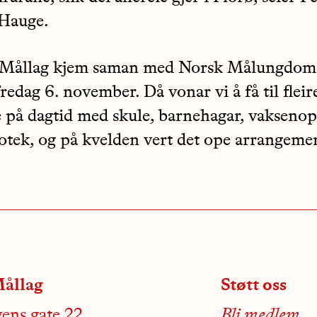
Hauge.
 Mållag kjem saman med Norsk Målungdom 
redag 6. november. Då vonar vi å få til fleir
 på dagtid med skule, barnehagar, vakseno
iotek, og på kvelden vert det ope arrangeme
ållag
Støtt oss
ens gate 22
Bli medlem