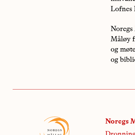
Lofnes 
Noregs
Måløy f
og møte
og bibl
Noregs M
Dronning