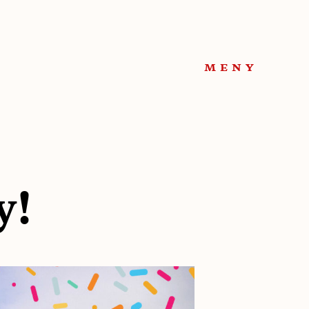
meny
y!