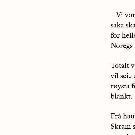
– Vi vo
saka sk
for hei
Noregs 
Totalt 
vil seie
røysta 
blankt
Frå hau
Skram s