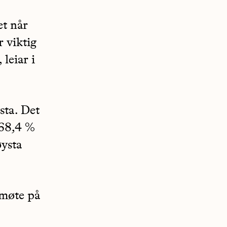
et når
 viktig
leiar i
sta. Det
 68,4 %
øysta
 møte på