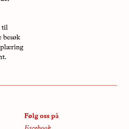
til
e besøk
pplæring
nt.
Følg oss på
Facebook