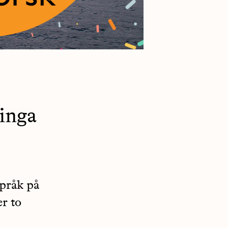
tinga
pråk på
r to