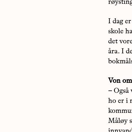
røystin
I dag e
skole h
det vore
åra. I 
bokmåls
Von om 
– Også 
ho er i
kommune
Måløy sk
innvandr