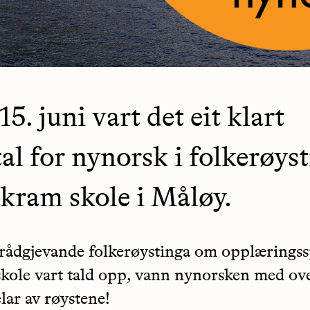
5. juni vart det eit klart
rtal for nynorsk i folkerøys
Skram skole i Måløy.
rådgjevande folkerøystinga om opplæringss
kole vart tald opp, vann nynorsken med ove
lar av røystene!