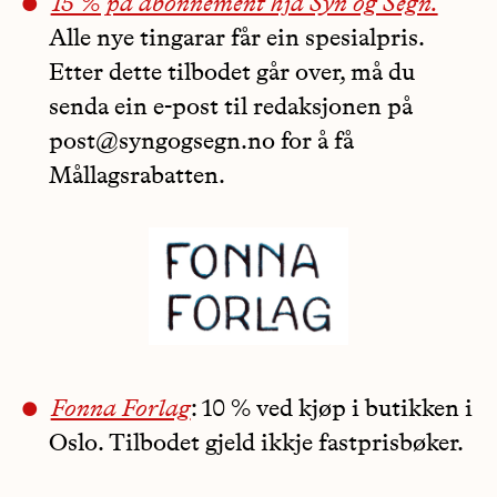
15 % på abonnement hjå Syn og Segn.
Alle nye tingarar får ein spesialpris.
Etter dette tilbodet går over, må du
senda ein e-post til redaksjonen på
post@syngogsegn.no for å få
Mållagsrabatten.
Fonna Forlag
: 10 % ved kjøp i butikken i
Oslo. Tilbodet gjeld ikkje fastprisbøker.