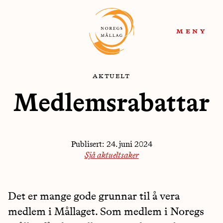
Hopp
Hopp
til
til
meny
navigasjon
innhold
aktuelt
Medlemsrabattar
Publisert:
24. juni 2024
Sjå aktueltsaker
Det er mange gode grunnar til å vera
medlem i Mållaget. Som medlem i Noregs