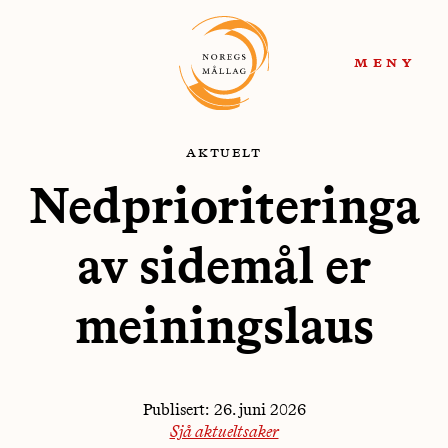
Hopp
Hopp
til
til
meny
navigasjon
innhold
aktuelt
Nedprioriteringa
av sidemål er
meiningslaus
Publisert:
26. juni 2026
Sjå aktueltsaker