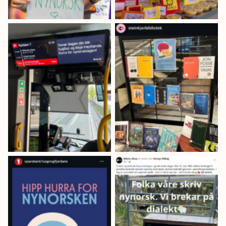
Ruter gav
Steinkjer bibliotek
informasjonen på
og mange andre
nynorsk på buss,
bibliotek hadde
trikk og bane i heile
nynorskbok-
Stor-Oslo.
utstilling.
Sparebank1 Sogn
Villsauene på
og Fjordane elskar
Reksta brekar