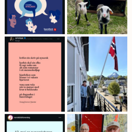
nynorsk!
dialekt.
Elevane på Sandane
skule var med å
heise flagget då
Gloppen kommune
Solveig Johanne
flagga på
Grønstøl skreiv
nynorskdagen.
dikt om kvifor
Også Sveio, Valle,
skrive nynorsk
Fedje og
Masfjorden heisa
flagget i går! (Foto:
Jan Nik Hansen)
Lån deg ei