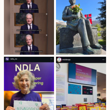
Statsminister
Ivar Aasen-bautaen
Jonas Gahr Støre
i Ørsta vart pynta
gratulerte alle med
med blomebukett
nynorskdagen i ein
av Ørsta Mållag.
eigen video.
Nasjonal digital
På Molde vgs er
læringsarena
nynorskdagen ein
(NDLA) har alle
skikkeleg
læringsressursar på
muffinsdag!
nynorsk!