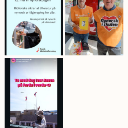
nynorskbok på
biblioteket! er
No Caption
oppmodinga frå
Norsk
Bibliotekforeining.
Sterk oppmoding
frå Det Norske
Teatret.