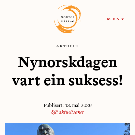
Hopp
Hopp
til
til
meny
navigasjon
innhold
aktuelt
Nynorskdagen
vart ein suksess!
Publisert:
13. mai 2026
Sjå aktueltsaker