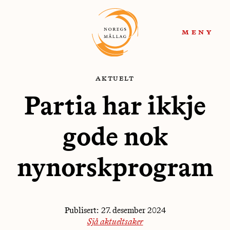
Hopp
Hopp
til
til
meny
navigasjon
innhold
aktuelt
Partia har ikkje
gode nok
nynorskprogram
Publisert:
27. desember 2024
Sjå aktueltsaker