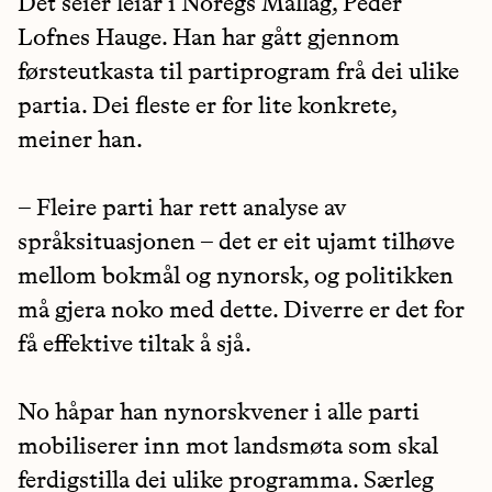
Det seier leiar i Noregs Mållag, Peder
Lofnes Hauge. Han har gått gjennom
førsteutkasta til partiprogram frå dei ulike
partia. Dei fleste er for lite konkrete,
meiner han.
– Fleire parti har rett analyse av
språksituasjonen – det er eit ujamt tilhøve
mellom bokmål og nynorsk, og politikken
må gjera noko med dette. Diverre er det for
få effektive tiltak å sjå.
No håpar han nynorskvener i alle parti
mobiliserer inn mot landsmøta som skal
ferdigstilla dei ulike programma. Særleg