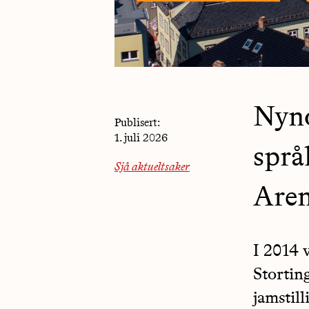
Nyno
Publisert:
1. juli 2026
språ
Sjå aktueltsaker
Aren
I 2014 
Storting
jamstil