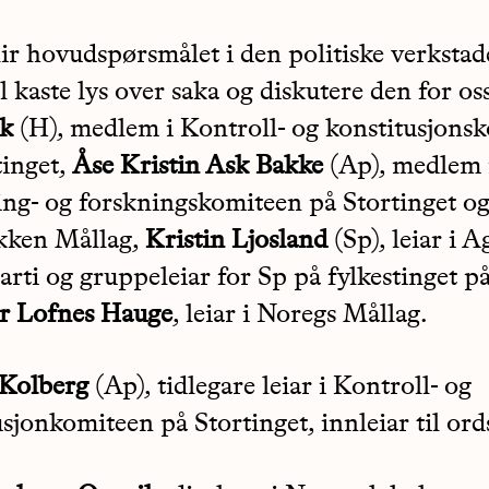
lir hovudspørsmålet i den politiske verkstad
 kaste lys over saka og diskutere den for os
ik
(H), medlem i Kontroll- og konstitusjons
tinget,
Åse Kristin Ask Bakke
(Ap), medlem 
ng- og forskningskomiteen på Stortinget og 
kken Mållag,
Kristin Ljosland
(Sp), leiar i A
arti og gruppeleiar for Sp på fylkestinget p
r Lofnes Hauge
, leiar i Noregs Mållag.
Kolberg
(Ap), tidlegare leiar i Kontroll- og
sjonkomiteen på Stortinget, innleiar til ord