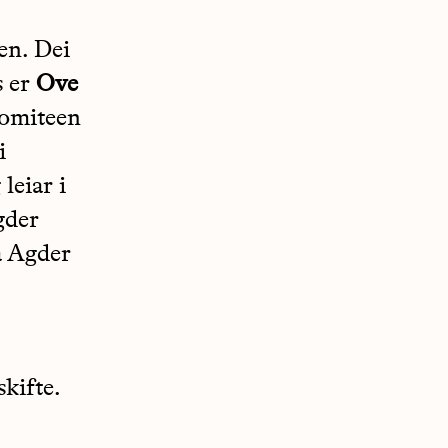
en. Dei
s er
Ove
komiteen
i
leiar i
gder
å Agder
skifte.