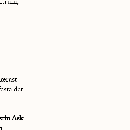
entrum,
nærast
festa det
stin Ask
n