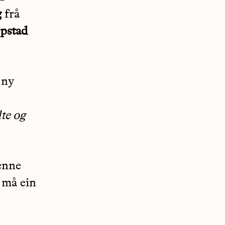
g
frå
opstad
 ny
te og
denne
 må ein