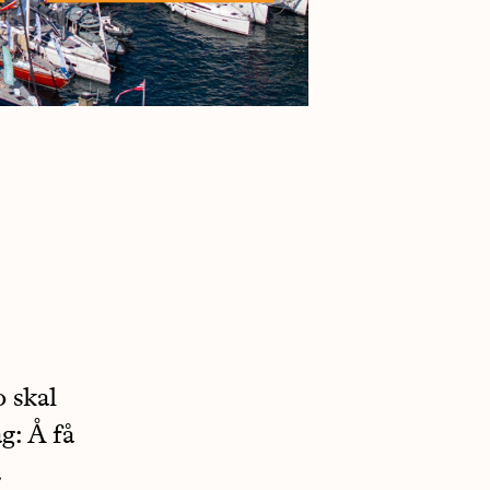
 skal
g: Å få
.