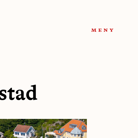
meny
stad