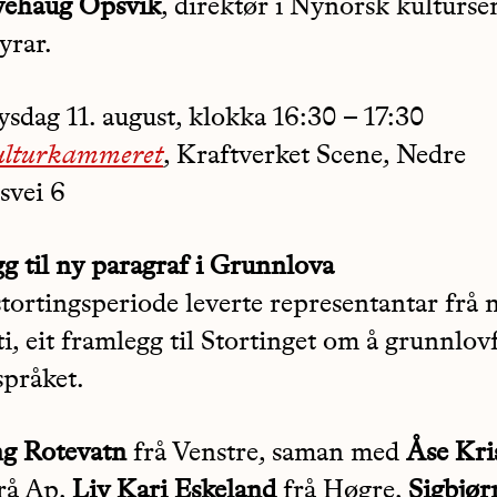
yehaug Opsvik
, direktør i Nynorsk kulturs
yrar.
ysdag 11. august, klokka 16:30 – 17:30
ulturkammeret
, Kraftverket Scene, Nedre
svei 6
g til ny paragraf i Grunnlova
stortingsperiode leverte representantar frå 
ti, eit framlegg til Stortinget om å grunnlov
språket.
g Rotevatn
frå Venstre, saman med
Åse Kri
rå Ap,
Liv Kari Eskeland
frå Høgre,
Sigbjør