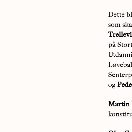
Dette b
som skal
Trellev
på Stor
Utdanni
Løveba
Senterp
og
Pede
Martin 
konstitu