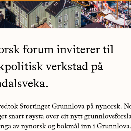
rsk forum inviterer til
kpolitisk verkstad på
dalsveka.
vedtok Stortinget Grunnlova på nynorsk. No
et snart røysta over eit nytt grunnlovsforsla
linga av nynorsk og bokmål inn i Grunnlova