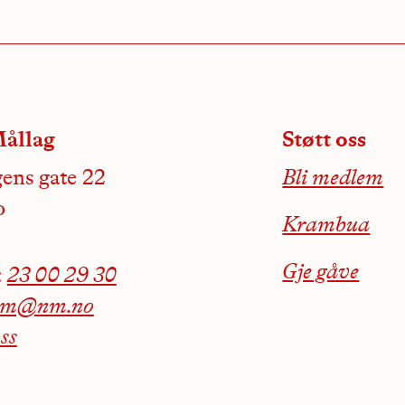
ållag
Støtt oss
ens gate 22
Bli medlem
o
Krambua
Gje gåve
:
23 00 29 30
nm@nm.no
ss