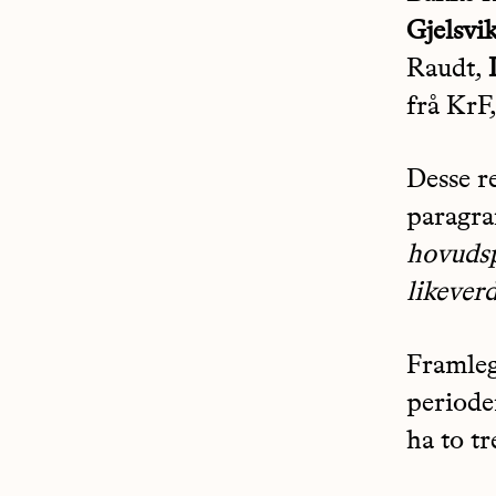
Gjelsvi
Raudt,
frå KrF,
Desse r
paragra
hovudsp
likeverd
Framleg
periode
ha to tr