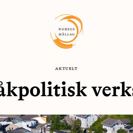
aktuelt
åkpolitisk verk