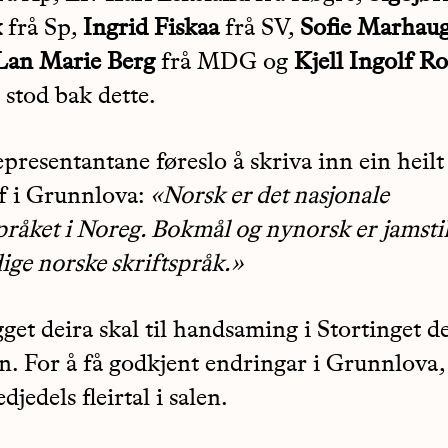
k
frå Sp,
Ingrid Fiskaa
frå SV,
Sofie Marhau
Lan Marie Berg
frå MDG og
Kjell Ingolf R
 stod bak dette.
epresentantane føreslo å skriva inn ein heilt
f i Grunnlova:
«Norsk er det nasjonale
råket i Noreg. Bokmål og nynorsk er jamstil
ige norske skriftspråk.»
get deira skal til handsaming i Stortinget 
n. For å få godkjent endringar i Grunnlova,
edjedels fleirtal i salen.