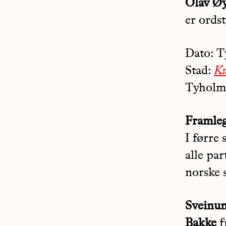
Olav Ø
er ordst
Dato: T
Stad:
K
Tyholm
Framleg
I førre 
alle par
norske 
Sveinun
Bakke
f