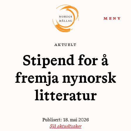
Hopp
Hopp
til
til
meny
navigasjon
innhold
aktuelt
Stipend for å
fremja nynorsk
litteratur
Publisert:
18. mai 2026
Sjå aktueltsaker