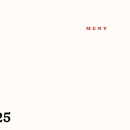
meny
25