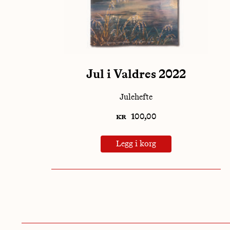
Jul i Valdres 2022
Julehefte
kr
100,00
Legg i korg