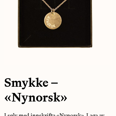
Smykke –
«Nynorsk»
I sølv med innskrifta «Nynorsk». Laga av