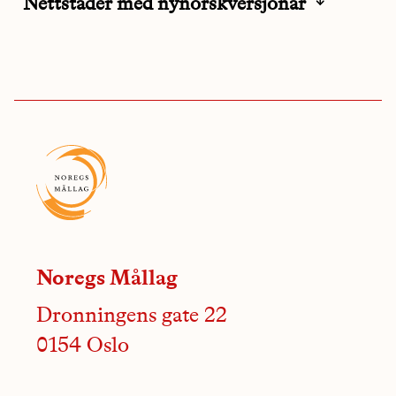
Nettstader med nynorskversjonar
Noregs Mållag
Dronningens gate 22
0154 Oslo