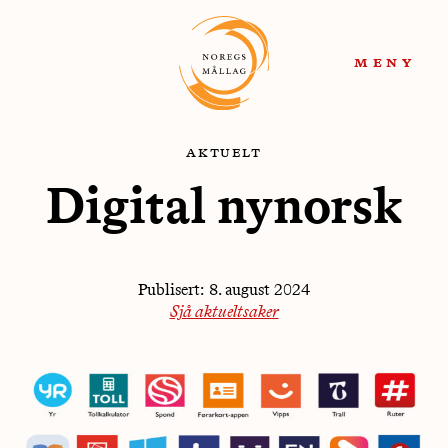
Hopp
Hopp
til
til
meny
navigasjon
innhold
aktuelt
Digital nynorsk
Publisert:
8. august 2024
Sjå aktueltsaker