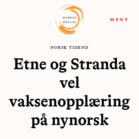
Hopp
Hopp
til
til
meny
navigasjon
innhold
norsk tidend
Etne og Stranda
vel
vaksenopplæring
på nynorsk