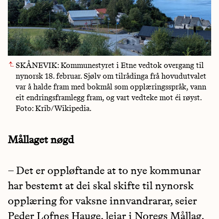
SKÅNEVIK: Kommunestyret i Etne vedtok overgang til
nynorsk 18. februar. Sjølv om tilrådinga frå hovudutvalet
var å halde fram med bokmål som opplæringsspråk, vann
eit endringsframlegg fram, og vart vedteke mot éi røyst.
Foto: Krib/Wikipedia.
Mållaget nøgd
– Det er oppløftande at to nye kommunar
har bestemt at dei skal skifte til nynorsk
opplæring for vaksne innvandrarar, seier
Peder Lofnes Hauge, leiar i Noregs Mållag.