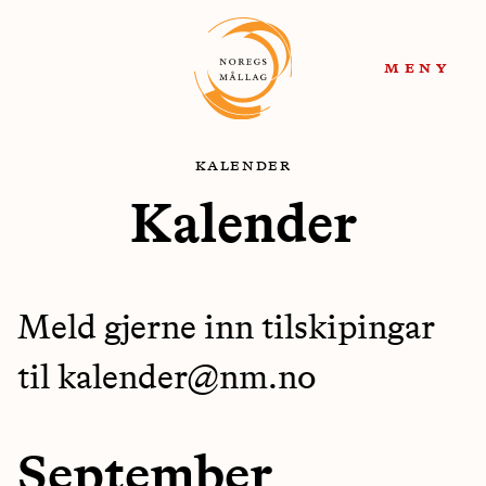
Hopp
Hopp
til
til
meny
navigasjon
innhold
kalender
Kalender
Meld gjerne inn tilskipingar
til kalender@nm.no
September