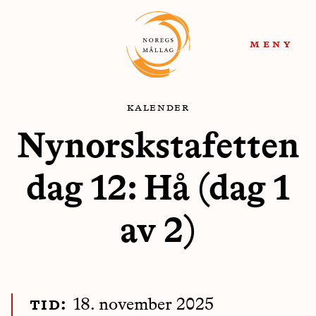
Hopp
Hopp
til
til
meny
navigasjon
innhold
kalender
Nynorskstafetten
dag 12: Hå (dag 1
av 2)
tid:
18. november 2025