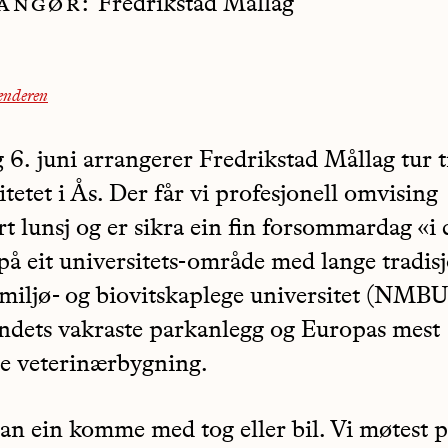
angør:
Fredrikstad Mållag
lenderen
 6. juni arrangerer Fredrikstad Mållag tur t
tetet i Ås. Der får vi profesjonell omvising
t lunsj og er sikra ein fin forsommardag «i 
på eit universitets-område med lange tradisj
miljø- og biovitskaplege universitet (NMBU
landets vakraste parkanlegg og Europas mest
 veterinærbygning.
kan ein komme med tog eller bil. Vi møtest 