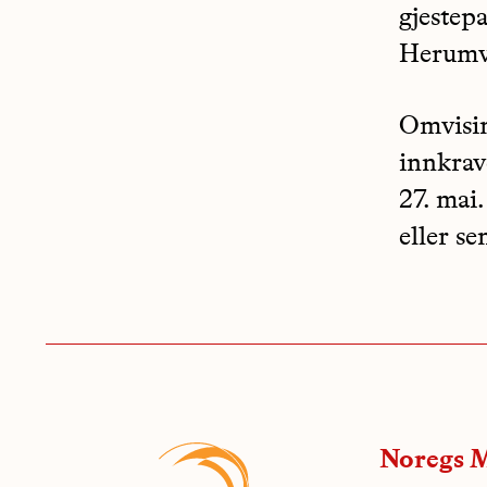
gjestep
Herumve
Omvising
innkrav
27. mai
eller s
Noregs M