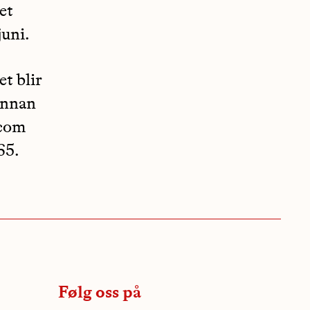
et
uni.
et blir
innan
.com
65.
Følg oss på