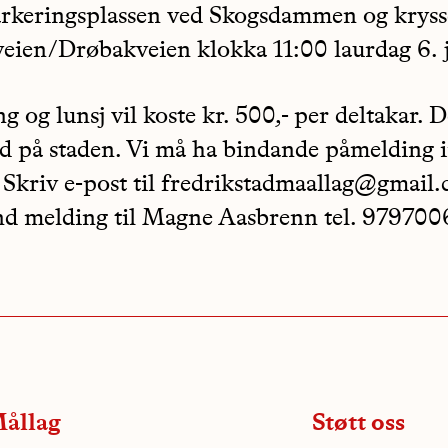
arkeringsplassen ved Skogsdammen og kryss
ien/Drøbakveien klokka 11:00 laurdag 6. j
 og lunsj vil koste kr. 500,- per deltakar. D
d på staden. Vi må ha bindande påmelding 
. Skriv e-post til fredrikstadmaallag@gmail
end melding til Magne Aasbrenn tel. 979700
ållag
Støtt oss