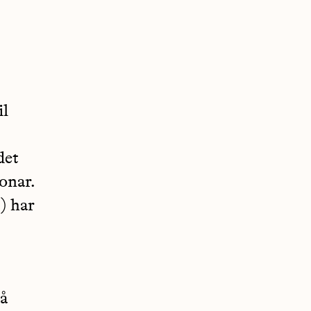
il
det
onar.
) har
på