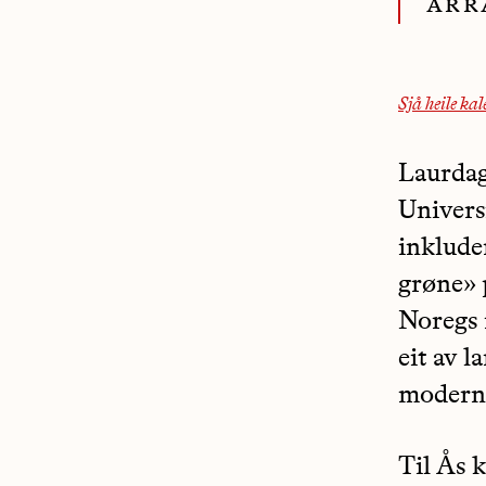
arr
Sjå heile ka
Laurdag
Universi
inkluder
grøne» 
Noregs 
eit av 
moderne
Til Ås 