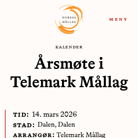
Hopp
Hopp
til
til
meny
navigasjon
innhold
kalender
Årsmøte i
Telemark Mållag
tid:
14. mars 2026
Dalen
, Dalen
stad:
arrangør:
Telemark Mållag