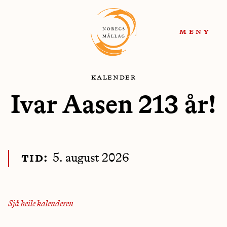
Hopp
Hopp
til
til
meny
navigasjon
innhold
kalender
Ivar Aasen 213 år!
tid:
5. august 2026
Sjå heile kalenderen