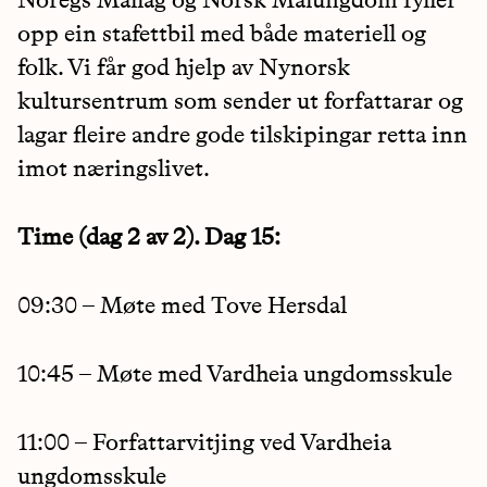
Noregs Mållag og Norsk Målungdom fyller
opp ein stafettbil med både materiell og
folk. Vi får god hjelp av Nynorsk
kultursentrum som sender ut forfattarar og
lagar fleire andre gode tilskipingar retta inn
imot næringslivet.
Time (dag 2 av 2). Dag 15:
09:30 – Møte med Tove Hersdal
10:45 – Møte med Vardheia ungdomsskule
11:00 – Forfattarvitjing ved Vardheia
ungdomsskule