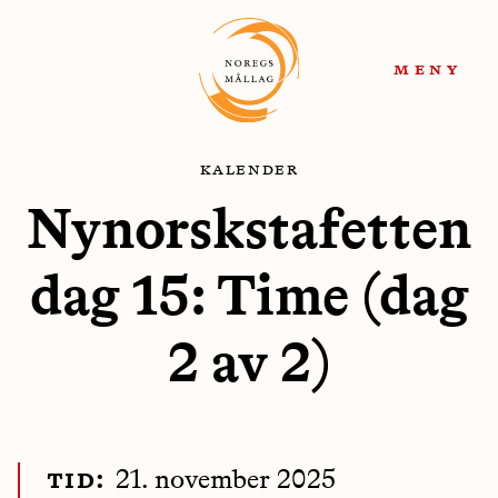
Hopp
Hopp
til
til
meny
navigasjon
innhold
kalender
Nynorskstafetten
dag 15: Time (dag
2 av 2)
tid:
21. november 2025