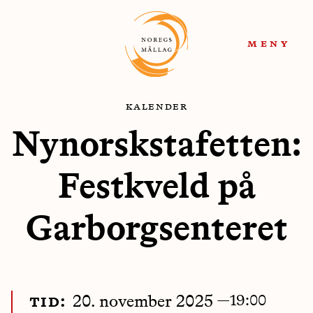
Hopp
Hopp
til
til
meny
navigasjon
innhold
kalender
Nynorskstafetten:
Festkveld på
Garborgsenteret
—
19:00
tid:
20. november 2025