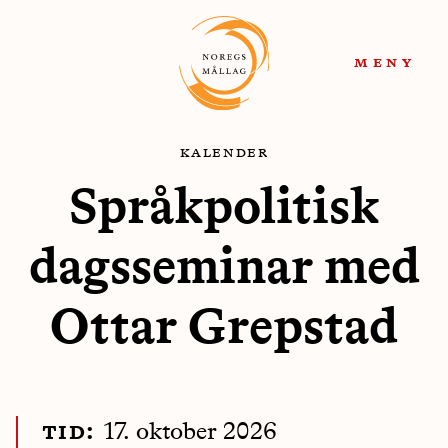
Hopp
Hopp
til
til
meny
navigasjon
innhold
kalender
Språkpolitisk
dagsseminar med
Ottar Grepstad
tid:
17. oktober 2026