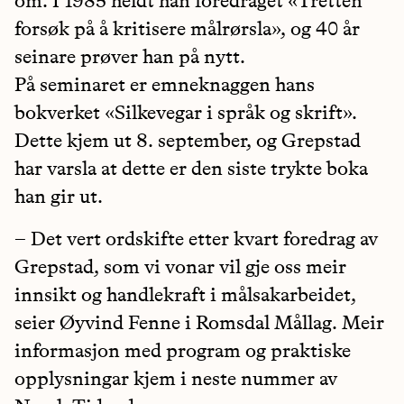
om. I 1985 heldt han foredraget «Tretten
forsøk på å kritisere målrørsla», og 40 år
seinare prøver han på nytt.
På seminaret er emneknaggen hans
bokverket «Silkevegar i språk og skrift».
Dette kjem ut 8. september, og Grepstad
har varsla at dette er den siste trykte boka
han gir ut.
– Det vert ordskifte etter kvart foredrag av
Grepstad, som vi vonar vil gje oss meir
innsikt og handlekraft i målsakarbeidet,
seier Øyvind Fenne i Romsdal Mållag. Meir
informasjon med program og praktiske
opplysningar kjem i neste nummer av