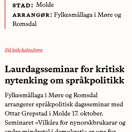
Molde
stad:
arrangør:
Fylkesmållaga i Møre og
Romsdal
Sjå heile kalenderen
Laurdagsseminar for kritisk
nytenking om språkpolitikk
Fylkesmållaga i Møre og Romsdal
arrangerer språkpolitisk dagsseminar med
Ottar Grepstad i Molde 17. oktober.
Seminaret «Vilkåra for nynorskbrukarar og
andre mindretal i demokrati» er ope for