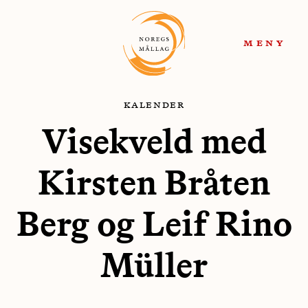
Hopp
Hopp
til
til
meny
navigasjon
innhold
kalender
Visekveld med
Kirsten Bråten
Berg og Leif Rino
Müller