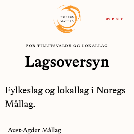
Hopp
Hopp
til
til
meny
navigasjon
innhold
for tillitsvalde og lokallag
Lagsoversyn
Fylkeslag og lokallag i Noregs
Mållag.
Aust-Agder Mållag