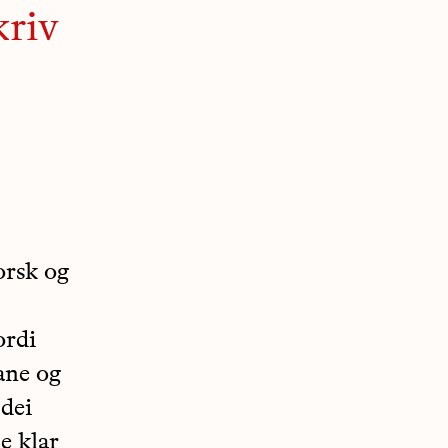
kriv
orsk og
ordi
ane og
 dei
e klar