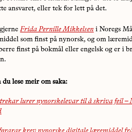
te ansvaret, eller tek for lett på det.
 gjerne
Frida Pernille Mikkelsen
i Noregs Må
middel som finst på nynorsk, og om læremi
erre finst på bokmål eller engelsk og er i b
n.
 du lese meir om saka:
rekar lurer nynorskelevar til å skriva feil 
d
førarar krev nynorske digitale læremiddel fr