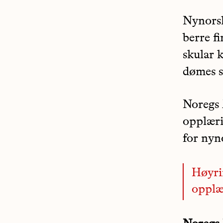
Nynorsk
berre fi
skular 
dømes s
Noregs 
opplæri
for nyn
Høyri
opplæ