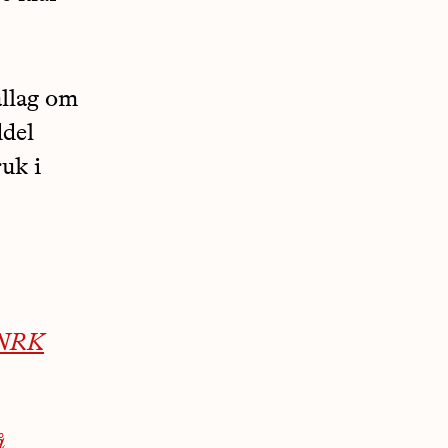
llag om
ddel
ruk i
– NRK
å