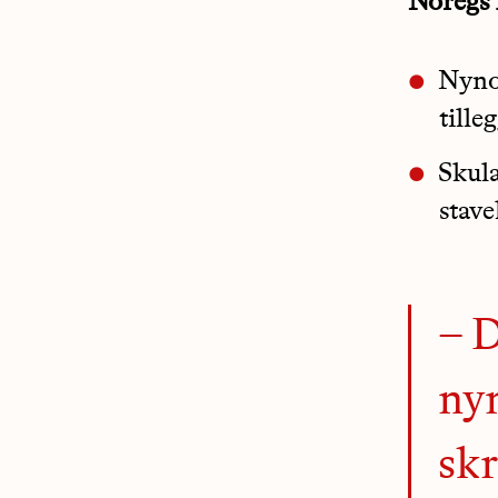
Noregs 
Nynor
tille
Skula
stave
– D
nyn
skr