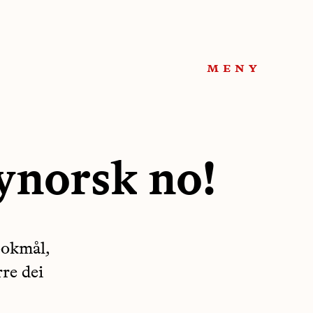
meny
ynorsk no!
bokmål,
rre dei