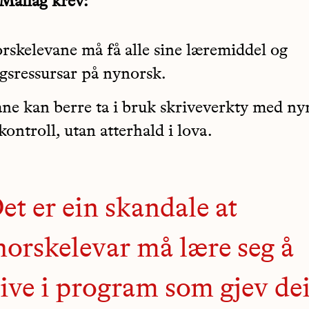
Mållag krev:
skelevane må få alle sine læremiddel og
ggsressursar på nynorsk.
ne kan berre ta i bruk skriveverkty med ny
kontroll, utan atterhald i lova.
et er ein skandale at
orskelevar må lære seg å
ive i program som gjev de