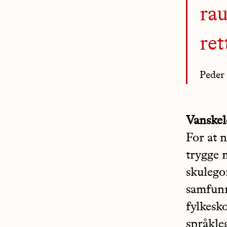
rau
ret
Peder 
Vanskel
For at 
trygge 
skulegon
samfunn
fylkesk
språkleg