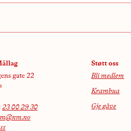
ållag
Støtt oss
ens gate 22
Bli medlem
o
Krambua
Gje gåve
:
23 00 29 30
nm@nm.no
ss