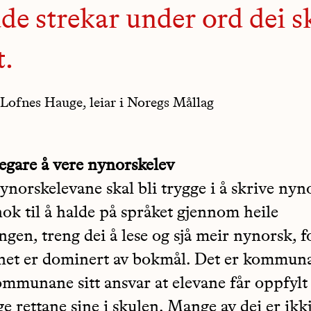
de strekar under ord dei s
t.
Lofnes Hauge, leiar i Noregs Mållag
egare å vere nynorskelev
nynorskelevane skal bli trygge i å skrive nyn
nok til å halde på språket gjennom heile
gen, treng dei å lese og sjå meir nynorsk, f
et er dominert av bokmål. Det er kommun
ommunane sitt ansvar at elevane får oppfylt
e rettane sine i skulen. Mange av dei er ikkj