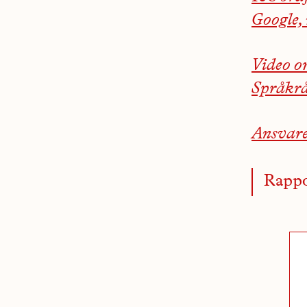
Google,
Video o
Språkr
Ansvare
Rappo