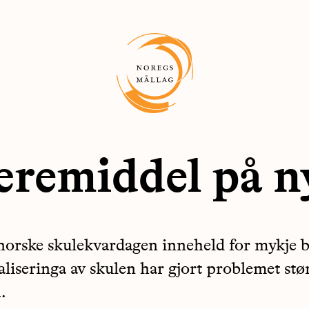
læremiddel på n
orske skulekvardagen inneheld for mykje 
aliseringa av skulen har gjort problemet stø
.