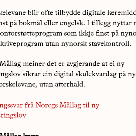
elevane blir ofte tilbydde digitale læremid
nst på bokmål eller engelsk. I tillegg nytta
kontorstøtteprogram som ikkje finst på nynor
kriveprogram utan nynorsk stavekontroll.
Mållag meiner det er avgjerande at ei ny
ngslov sikrar ein digital skulekvardag på n
orskelevane, utan atterhald.
ngssvar frå Noregs Mållag til ny
ringslov