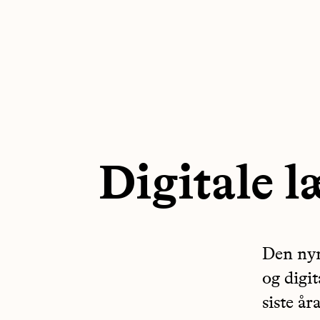
Hopp
Hopp
til
til
navigasjon
innhold
Digitale 
Den nyn
og digit
siste åra