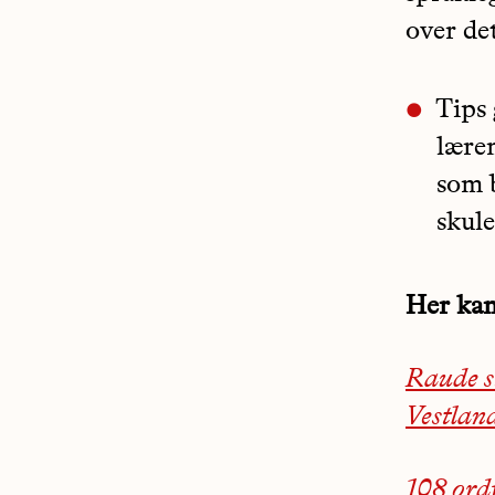
over det
Tips
lære
som b
skule
Her kan
Raude st
Vestlan
108 ord