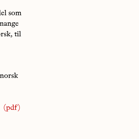
del som
r mange
sk, til
ynorsk