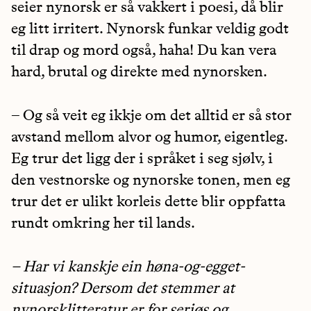
seier nynorsk er så vakkert i poesi, då blir
eg litt irritert. Nynorsk funkar veldig godt
til drap og mord også, haha! Du kan vera
hard, brutal og direkte med nynorsken.
– Og så veit eg ikkje om det alltid er så stor
avstand mellom alvor og humor, eigentleg.
Eg trur det ligg der i språket i seg sjølv, i
den vestnorske og nynorske tonen, men eg
trur det er ulikt korleis dette blir oppfatta
rundt omkring her til lands.
– Har vi kanskje ein høna-og-egget-
situasjon? Dersom det stemmer at
nynorsklitteratur er for seriøs og