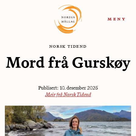
Hopp
Hopp
til
til
meny
navigasjon
innhold
norsk tidend
Mord frå Gurskøy
Publisert:
10. desember 2025
Meir frå Norsk Tidend