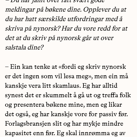
– Du har jamt over fått svært gode
meldingar på bøkene dine. Opplever du at
du har hatt særskilde utfordringar med å
skriva på nynorsk? Har du vore redd for at
det at du skriv på nynorsk går ut over
salstala dine?
– Ein kan tenke at «fordi eg skriv nynorsk
er det ingen som vil lesa meg», men ein må
kanskje vera litt skamlaus. Eg har alltid
synest det er skummelt å gå ut og treffa folk
og presentera bøkene mine, men eg likar
det også, eg har kanskje vore for passiv før.
Forlagsbransjen slit og har mykje mindre
kapasitet enn før. Eg skal innrømma eg av