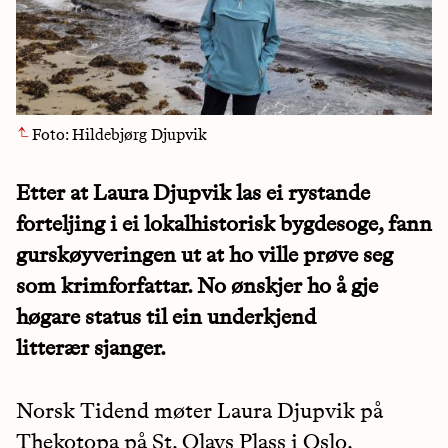
Foto: Hildebjørg Djupvik
Etter at Laura Djupvik las ei rystande
forteljing i ei lokalhistorisk bygdesoge, fann
gurskøyveringen ut at ho ville prøve seg
som krimforfattar. No ønskjer ho å gje
høgare status til ein underkjend
litterær sjanger.
Norsk Tidend møter Laura Djupvik på
Thekotopa på St. Olavs Plass i Oslo.