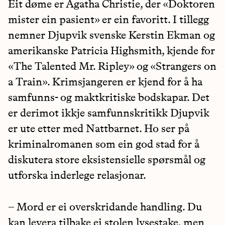
Eit døme er Agatha Christie, der «Doktoren
mister ein pasient» er ein favoritt. I tillegg
nemner Djupvik svenske Kerstin Ekman og
amerikanske Patricia Highsmith, kjende for
«The Talented Mr. Ripley» og «Strangers on
a Train». Krimsjangeren er kjend for å ha
samfunns- og maktkritiske bodskapar. Det
er derimot ikkje samfunnskritikk Djupvik
er ute etter med Nattbarnet. Ho ser på
kriminalromanen som ein god stad for å
diskutera store eksistensielle spørsmål og
utforska inderlege relasjonar.
– Mord er ei overskridande handling. Du
kan levera tilbake ei stolen lysestake, men