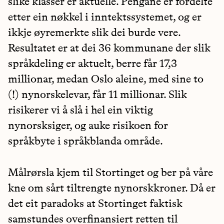
slike klasser er aktuelle. Pengane er fordelte
etter ein nøkkel i inntektssystemet, og er
ikkje øyremerkte slik dei burde vere.
Resultatet er at dei 36 kommunane der slik
språkdeling er aktuelt, berre får 17,3
millionar, medan Oslo aleine, med sine to
(!) nynorskelevar, får 11 millionar. Slik
risikerer vi å slå i hel ein viktig
nynorsksiger, og auke risikoen for
språkbyte i språkblanda område.
Målrørsla kjem til Stortinget og ber på våre
kne om sårt tiltrengte nynorskkroner. Då er
det eit paradoks at Stortinget faktisk
samstundes overfinansiert retten til