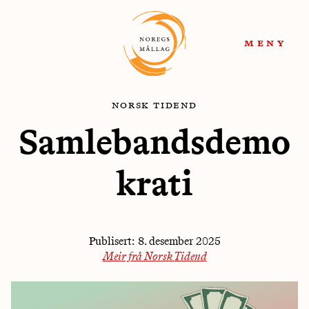
Hopp
Hopp
til
til
meny
navigasjon
innhold
norsk tidend
Samlebandsdemo
krati
Publisert:
8. desember 2025
Meir frå Norsk Tidend