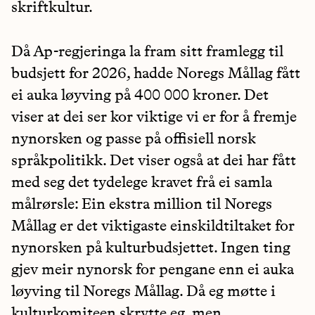
skriftkultur.
Då Ap-regjeringa la fram sitt framlegg til
budsjett for 2026, hadde Noregs Mållag fått
ei auka løyving på 400 000 kroner. Det
viser at dei ser kor viktige vi er for å fremje
nynorsken og passe på offisiell norsk
språkpolitikk. Det viser også at dei har fått
med seg det tydelege kravet frå ei samla
målrørsle: Ein ekstra million til Noregs
Mållag er det viktigaste einskildtiltaket for
nynorsken på kulturbudsjettet. Ingen ting
gjev meir nynorsk for pengane enn ei auka
løyving til Noregs Mållag. Då eg møtte i
kulturkomiteen skrytte eg, men