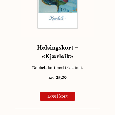
Helsingskort –
«Kjærleik»
Dobbelt kort med tekst inni.
kr
25,00
Legg i korg