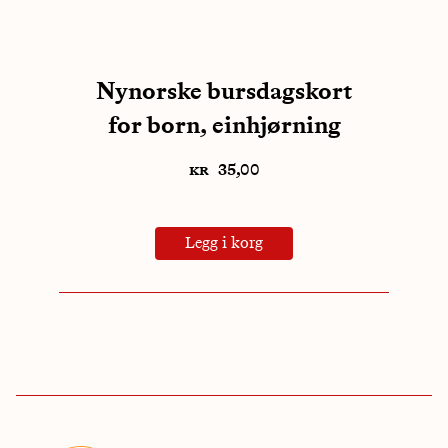
Nynorske bursdagskort
for born, einhjørning
kr
35,00
Legg i korg