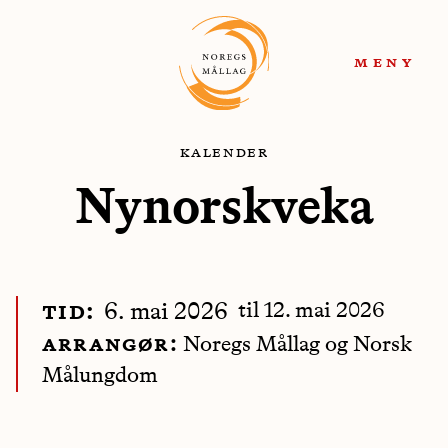
Hopp
Hopp
til
til
meny
navigasjon
innhold
kalender
Nynorskveka
til
12. mai 2026
tid:
6. mai 2026
arrangør:
Noregs Mållag og Norsk
Målungdom