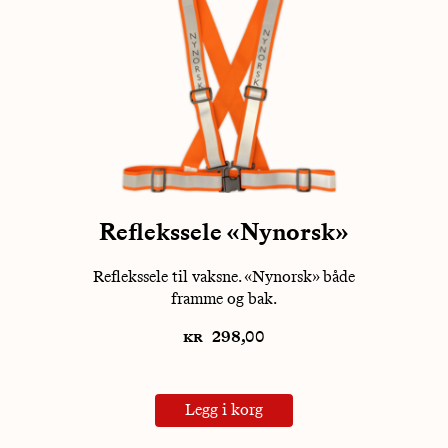
Reflekssele «Nynorsk»
Reflekssele til vaksne. «Nynorsk» både
framme og bak.
kr
298,00
Legg i korg