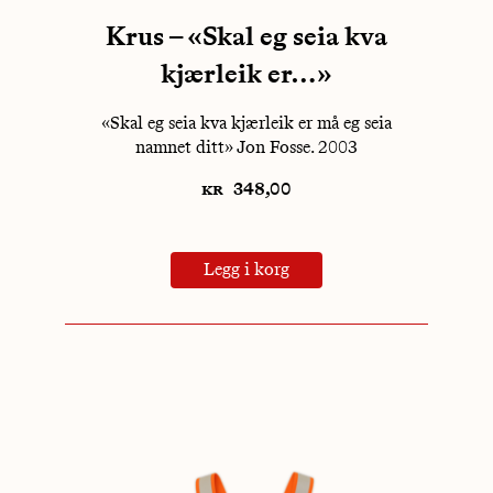
Krus – «Skal eg seia kva
kjærleik er…»
«Skal eg seia kva kjærleik er må eg seia
namnet ditt» Jon Fosse. 2003
kr
348,00
Legg i korg