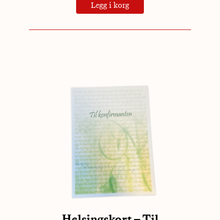
Legg i korg
Helsingskort – Til