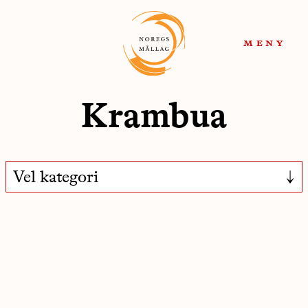
Hopp
Hopp
til
til
meny
navigasjon
innhold
Krambua
Vel kategori