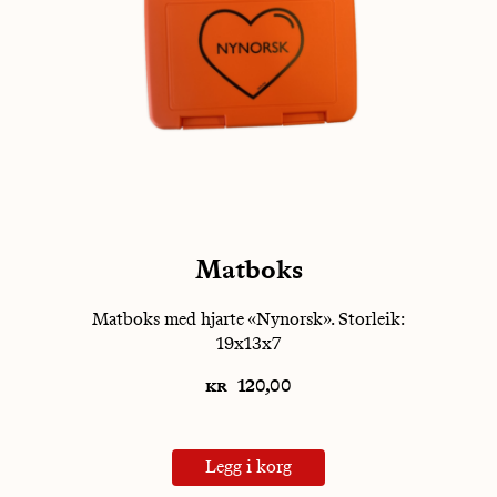
Matboks
Matboks med hjarte «Nynorsk». Storleik:
19x13x7
kr
120,00
Legg i korg