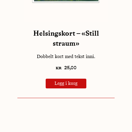
Helsingskort – «Still
straum»
Dobbelt kort med tekst inni.
kr
25,00
Legg i korg