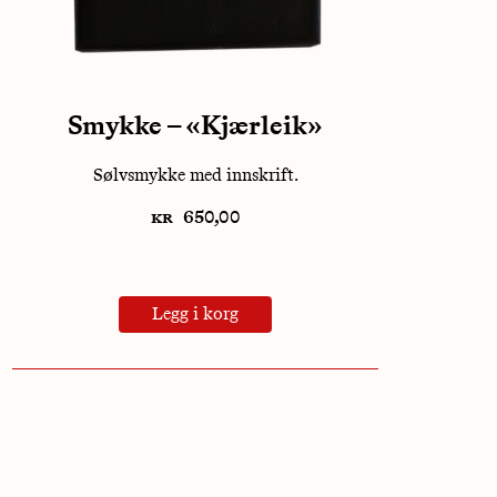
Smykke – «Kjærleik»
Sølvsmykke med innskrift.
kr
650,00
Legg i korg