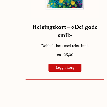
Helsingskort – «Dei gode
smil»
Dobbelt kort med tekst inni.
kr
25,00
Legg i korg