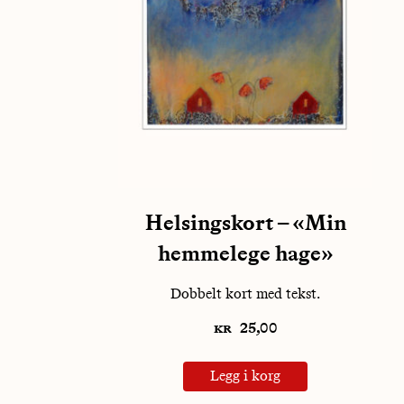
Helsingskort – «Min
hemmelege hage»
Dobbelt kort med tekst.
kr
25,00
Legg i korg