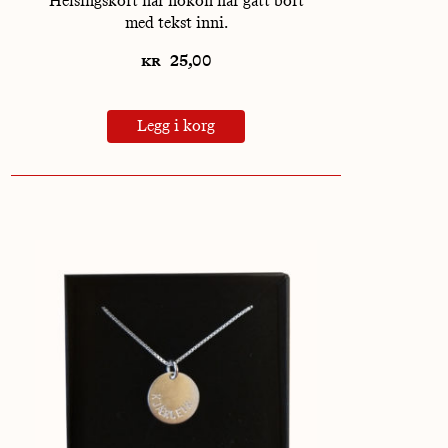
Helsingskort når nokon har gått bort
med tekst inni.
kr
25,00
Legg i korg