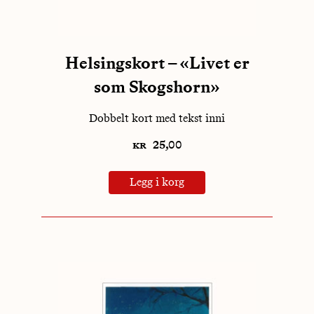
Helsingskort – «Livet er
som Skogshorn»
Dobbelt kort med tekst inni
kr
25,00
Legg i korg