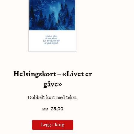
Helsingskort – «Livet er
gåve»
Dobbelt kort med tekst.
kr
25,00
Legg i korg