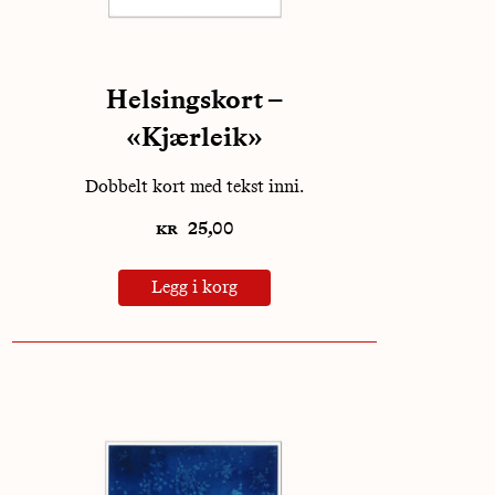
Helsingskort –
«Kjærleik»
Dobbelt kort med tekst inni.
kr
25,00
Legg i korg