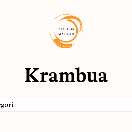
Krambua
egori