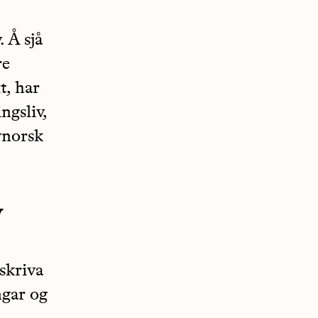
. Å sjå
re
t, har
ngsliv,
ynorsk
v
skriva
ngar og