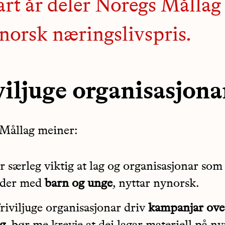
rt år deler Noregs Mållag
norsk næringslivspris.
viljuge organisasjona
Mållag meiner:
r særleg viktig at lag og organisasjonar som
ider med
barn og unge
, nyttar nynorsk.
riviljuge organisasjonar driv
kampanjar over