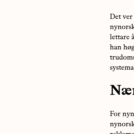
Det ver 
nynorsk 
lettare
han høga
trudoms
systema
Nær
For nyn
nynorsk 