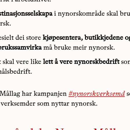
stinasjonsselskapa
i nynorskområde skal br
rsk.
esielt dei store
kjøpesentera, butikkjedene o
brukssamvirka
må bruke meir nynorsk.
t skal vere like
lett å vere
nynorskbedrift
so
ålsbedrift.
 Mållag har kampanjen
#nynorskverksemd
s
 verksemder som nyttar nynorsk.