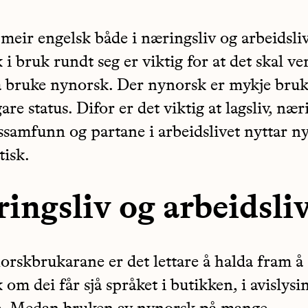
meir engelsk både i næringsliv og arbeidsliv
i bruk rundt seg er viktig for at det skal ve
 å bruke nynorsk. Der nynorsk er mykje bruk
re status. Difor er det viktig at lagsliv, næri
samfunn og partane i arbeidslivet nyttar n
tisk.
ingsliv og arbeidsli
orskbrukarane er det lettare å halda fram å 
om dei får sjå språket i butikken, i avislysi