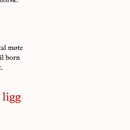
ynorsk.
kal møte
il born
.
 ligg