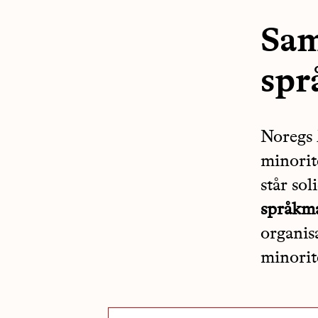
Sam
spr
Noregs 
minorit
står so
språkma
organis
minorit