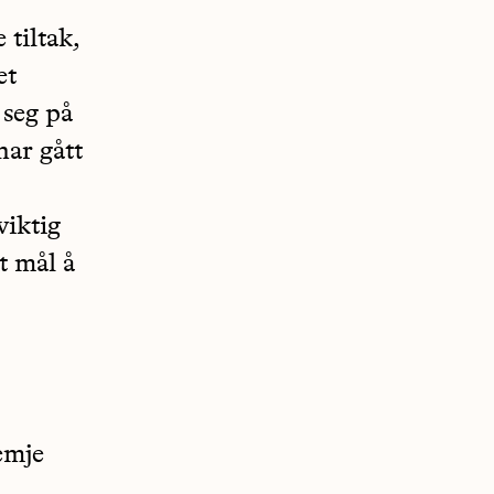
 tiltak,
et
 seg på
har gått
viktig
t mål å
emje