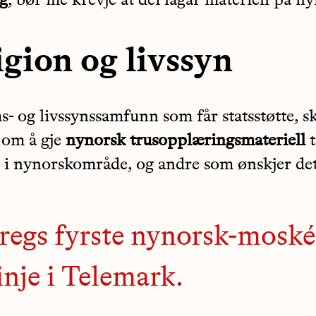
g
, bør me krevje at dei lagar materiell på n
igion og livssyn
- og livssynssamfunn som får statsstøtte, s
v om å gje
nynorsk trusopplæringsmateriell
t
 i nynorskområde, og andre som ønskjer det
egs fyrste nynorsk-moské
inje i Telemark.