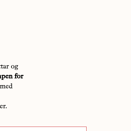
tar og
pen for
 med
er.