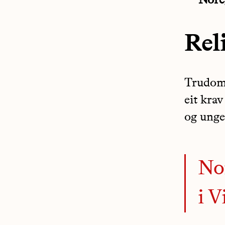
Nore
Rel
Trudoms
eit kra
og unge
Nor
i V