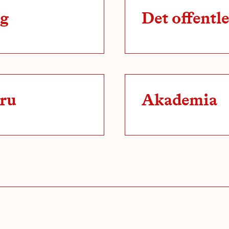
ng
Det offentl
tru
Akademia