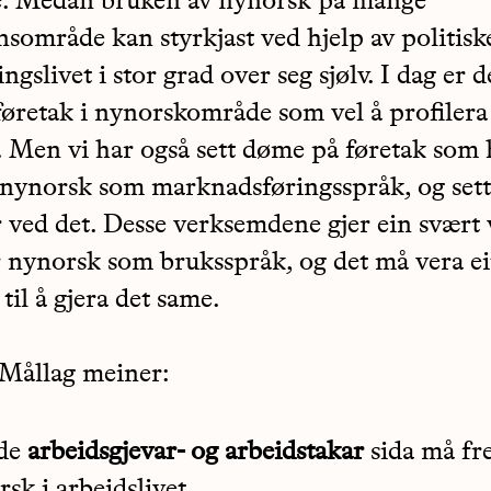
. Medan bruken av nynorsk på mange
sområde kan styrkjast ved hjelp av politiske
ngslivet i stor grad over seg sjølv. I dag er d
øretak i nynorskområde som vel å profilera
 Men vi har også sett døme på føretak som 
l nynorsk som marknadsføringsspråk, og sett
r ved det. Desse verksemdene gjer ein svært 
r nynorsk som bruksspråk, og det må vera ei
e til å gjera det same.
Mållag meiner:
åde
arbeidsgjevar- og arbeidstakar
sida må fr
sk i arbeidslivet.