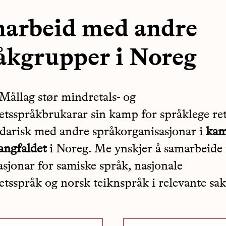
arbeid med andre
åkgrupper i Noreg
Mållag stør mindretals- og
etsspråkbrukarar sin kamp for språklege ret
lidarisk med andre språkorganisasjonar i
kam
ngfaldet
i Noreg. Me ynskjer å samarbeide
asjonar for samiske språk, nasjonale
etsspråk og norsk teiknspråk i relevante sak