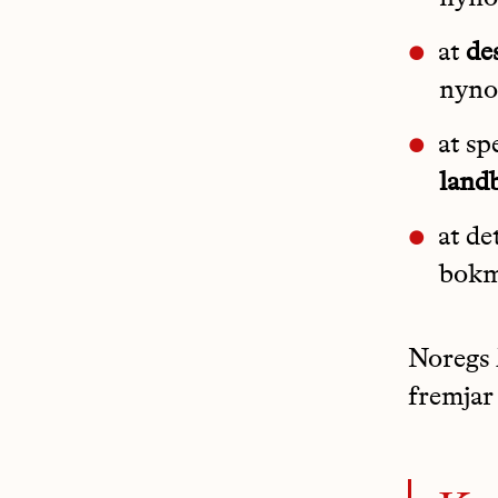
at
de
nyno
at sp
land
at de
bokm
Noregs
fremjar