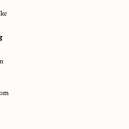
uke
g
m
om