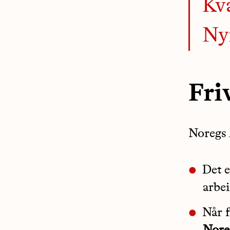
Kva
Ny
Fri
Noregs 
Det e
arbe
Når f