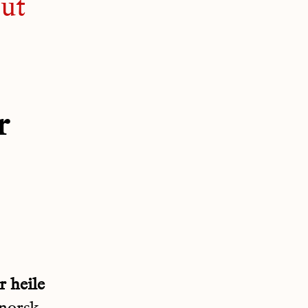
 ut
r
 heile