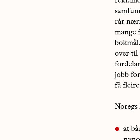
reklame
samfunn
rår næri
mange f
bokmål.
over ti
fordela
jobb fo
få fleir
Noregs 
at b
nynor